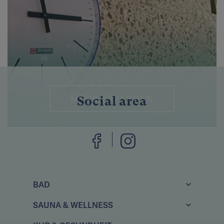
MEHR ERFAHREN
Social area
BAD
SAUNA & WELLNESS