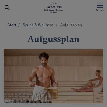
Table Of Content
Aufgussplan
Menü
Start
Sauna & Wellness
Aufgussplan
Aufgussplan